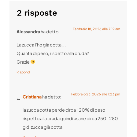
2 risposte
Febbraio 18, 2026 alle 7:19 am
Alessandra
ha detto:
La zucca l’ho già cotta….
Quanta di peso, rispetto alla cruda?
Grazie
Rispondi
Febbraio 23, 2026 alle 1:23 pm
Cristiana
ha detto:
la zucca cotta perde circa il 20% di peso
rispetto alla cruda quindi usane circa 250-280
g di zucca già cotta