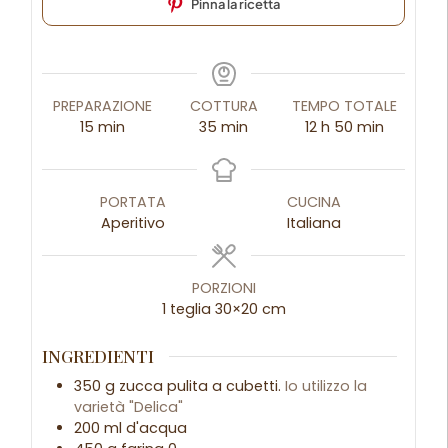
Pinna la ricetta
PREPARAZIONE
COTTURA
TEMPO TOTALE
15
min
35
min
12
h
50
min
PORTATA
CUCINA
Aperitivo
Italiana
PORZIONI
1
teglia 30×20 cm
INGREDIENTI
350
g
zucca pulita a cubetti.
Io utilizzo la
varietà "Delica"
200
ml
d'acqua