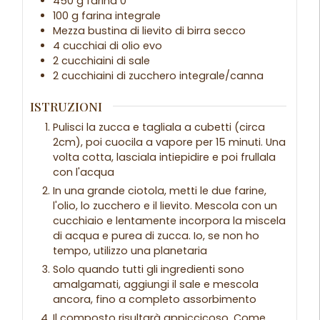
450
g
farina 0
100
g
farina integrale
Mezza
bustina
di lievito di birra secco
4
cucchiai
di olio evo
2
cucchiaini
di sale
2
cucchiaini
di zucchero integrale/canna
ISTRUZIONI
Pulisci la zucca e tagliala a cubetti (circa
2cm), poi cuocila a vapore per 15 minuti. Una
volta cotta, lasciala intiepidire e poi frullala
con l'acqua
In una grande ciotola, metti le due farine,
l'olio, lo zucchero e il lievito. Mescola con un
cucchiaio e lentamente incorpora la miscela
di acqua e purea di zucca. Io, se non ho
tempo, utilizzo una planetaria
Solo quando tutti gli ingredienti sono
amalgamati, aggiungi il sale e mescola
ancora, fino a completo assorbimento
Il composto risultarà appiccicoso. Come