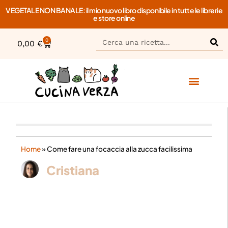
VEGETALE NON BANALE: il mio nuovo libro disponibile in tutte le librerie
e store online
0
0,00
€
Home
»
Come fare una focaccia alla zucca facilissima
Cristiana