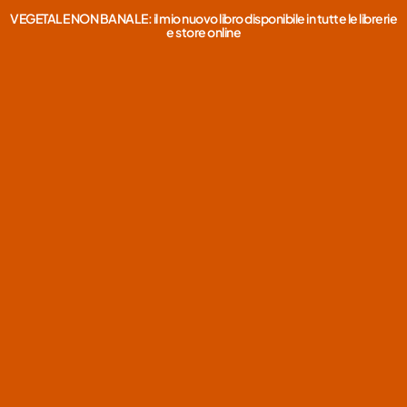
VEGETALE NON BANALE: il mio nuovo libro disponibile in tutte le librerie
e store online