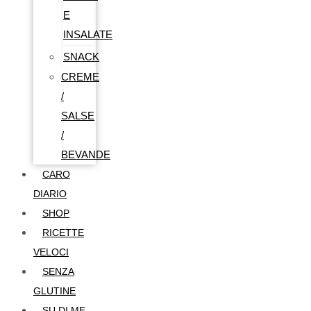
E
INSALATE
SNACK
CREME
/
SALSE
/
BEVANDE
CARO
DIARIO
SHOP
RICETTE
VELOCI
SENZA
GLUTINE
SU DI ME