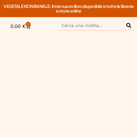
VEGETALE NON BANALE: il mio nuovo libro disponibile in tutte le librerie
e store online
0
0,00
€