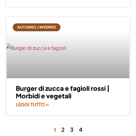
AUTUNNO / INVERNO
Burger di zucca e fagioli rossi |
Morbidi e vegetali
LEGGI TUTTO »
2
3
4
1