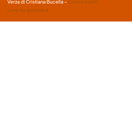
Verza di Cristiana Bucella –
Created with
Love by @deloled