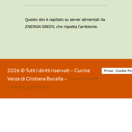
Questo sito è ospitato su server alimentati da
ENERGIA GREEN
, che rispetta l’ambiente.
2026 © Tutti i diritti riservati – Cucina
Privacy Policy
Cookie Po
Verza di Cristiana Bucella –
Created with
Love by @deloled