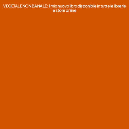
VEGETALE NON BANALE: il mio nuovo libro disponibile in tutte le librerie
e store online