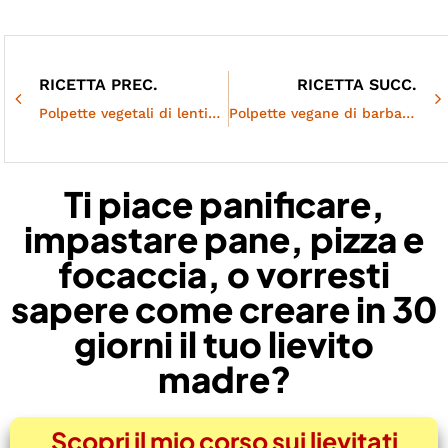
RICETTA PREC.
RICETTA SUCC.
Polpette vegetali di lenticchie al sugo | Una bomba gustosa
Polpette vegane di barbabietola | Morbide, sane e colorate
Ti piace panificare,
impastare pane, pizza e
focaccia, o vorresti
sapere come creare in 30
giorni il tuo lievito
madre?
Scopri il mio corso sui lievitati