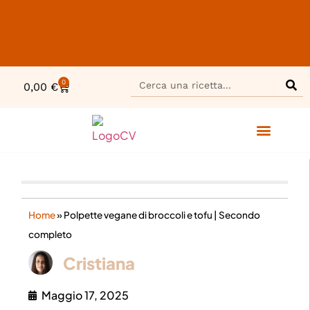
0
0,00
€
RICETTE VELOCI
SENZA GLUTINE
CORSO SULLA PANIFICAZION
Home
»
Polpette vegane di broccoli e tofu | Secondo
completo
Cristiana
Maggio 17, 2025