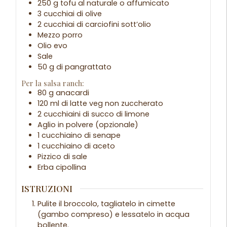
250 g tofu al naturale o affumicato
3 cucchiai di olive
2 cucchiai di carciofini sott’olio
Mezzo porro
Olio evo
Sale
50 g di pangrattato
Per la salsa ranch:
80 g anacardi
120 ml di latte veg non zuccherato
2 cucchiaini di succo di limone
Aglio in polvere (opzionale)
1 cucchiaino di senape
1 cucchiaino di aceto
Pizzico di sale
Erba cipollina
ISTRUZIONI
Pulite il broccolo, tagliatelo in cimette
(gambo compreso) e lessatelo in acqua
bollente.