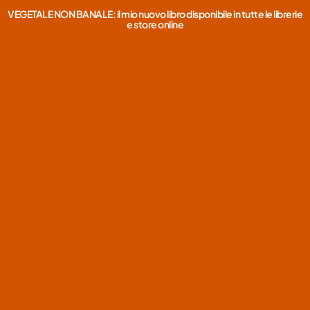
VEGETALE NON BANALE: il mio nuovo libro disponibile in tutte le librerie
e store online