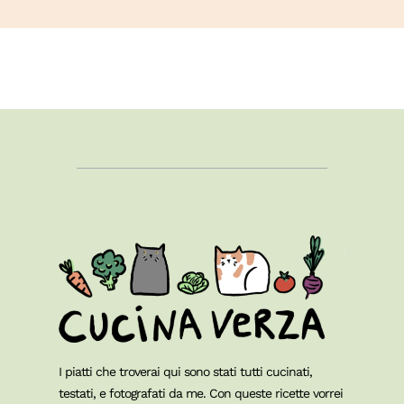
I piatti che troverai qui sono stati tutti cucinati,
testati, e fotografati da me. Con queste ricette vorrei