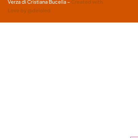
Verza di Cristiana Bucella –
Created with
Love by @deloled