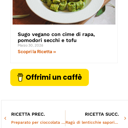
Sugo vegano con cime di rapa,
pomodori secchi e tofu
Marzo 30, 2026
Scopri la Ricetta »
Offrimi un caffè
RICETTA PREC.
RICETTA SUCC.
Preparato per cioccolata calda | Vegan e glutenfree
Ragù di lenticchie saporito: tutti i segreti