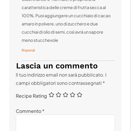
caratteristica delle creme di frutta secca al
100%. Puoi aggiungere un cucchiaio di cacao
amaro in polvere, uno di zucchero e due
cucchiai di olio di semi, così avrà un sapore
meno stucchevole
Rispondi
Lascia un commento
Il tuo indirizzo email non sarà pubblicato.
I
campi obbligatori sono contrassegnati
*
Recipe Rating
Commento
*