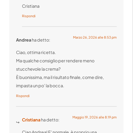
Cristiana
Rispondi
Marzo 26, 2026 alle 8:53 pm
Andrea
ha detto:
Ciao, ottima ricetta.
Ma qualche consiglio per rendere meno
stucchevole la crema?
È buonissima, ma il risultato finale, come dire,
impasta un po’ la bocca.
Rispondi
Maggio 19, 2026 alle 8:19 pm
Cristiana
ha detto:
Ciao Andrea! E’ normale, è proprio una