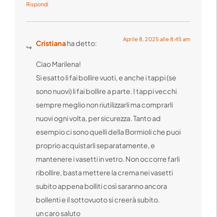
Rispondi
Aprile 8, 2025 alle 8:45 am
Cristiana
ha detto:
Ciao Marilena!
Si esatto li fai bollire vuoti, e anche i tappi (se
sono nuovi) li fai bollire a parte. I tappi vecchi
sempre meglio non riutilizzarli ma comprarli
nuovi ogni volta, per sicurezza. Tanto ad
esempio ci sono quelli della Bormioli che puoi
proprio acquistarli separatamente, e
mantenere i vasetti in vetro. Non occorre farli
ribollire, basta mettere la crema nei vasetti
subito appena bolliti così saranno ancora
bollenti e il sottovuoto si creerà subito.
un caro saluto