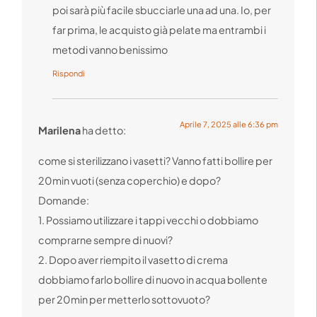
poi sarà più facile sbucciarle una ad una. Io, per
far prima, le acquisto già pelate ma entrambi i
metodi vanno benissimo
Rispondi
Aprile 7, 2025 alle 6:36 pm
Marilena
ha detto:
come si sterilizzano i vasetti? Vanno fatti bollire per
20min vuoti (senza coperchio) e dopo?
Domande:
1. Possiamo utilizzare i tappi vecchi o dobbiamo
comprarne sempre di nuovi?
2. Dopo aver riempito il vasetto di crema
dobbiamo farlo bollire di nuovo in acqua bollente
per 20min per metterlo sottovuoto?