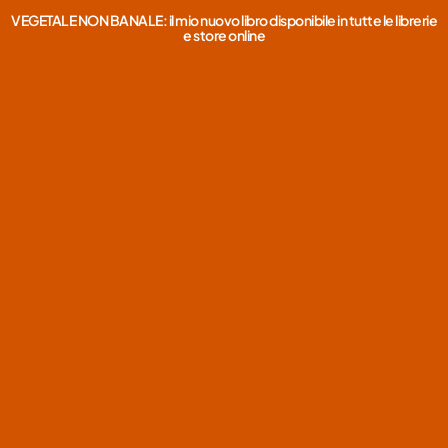
VEGETALE NON BANALE: il mio nuovo libro disponibile in tutte le librerie
e store online