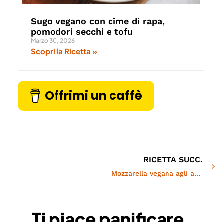
Sugo vegano con cime di rapa,
pomodori secchi e tofu
Marzo 30, 2026
Scopri la Ricetta »
Offrimi un caffè
RICETTA SUCC.
Mozzarella vegana agli anacardi fatta in casa
Ti piace panificare,