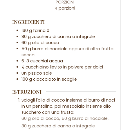
PORZIONI
4
porzioni
INGREDIENTI
160
g
farina 0
80
g
zucchero di canna o integrale
60
g
olio di cocco
50
g
burro di nocciole
oppure di altra frutta
secca
6-8
cucchiai
acqua
½
cucchiaino
lievito in polvere per dolci
Un pizzico
sale
100
g
cioccolato in scaglie
ISTRUZIONI
Sciogli l'olio di cocco insieme al burro di noci
in un pentolino, poi mescolalo insieme allo
zucchero con una frusta;
60 g olio di cocco,
50 g burro di nocciole,
80 g zucchero di canna o integrale