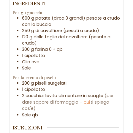
INGREDIENTI
Per gli gnocchi
600
g
patate (circa 3 grandi) pesate a crudo
con la buccia
250
g
di cavolfiore (pesati a crudo)
120
g
delle foglie del cavolfiore (pesate a
crudo)
300
g
farina 0 + qb
1
cipollotto
Olio evo
Sale
Per la crema di piselli
200
g
piselli surgelati
1
cipollotto
2
cucchiai
lievito alimentare in scaglie
(per
dare sapore di formaggio –
qui
ti spiego
cos'è)
Sale qb
ISTRUZIONI