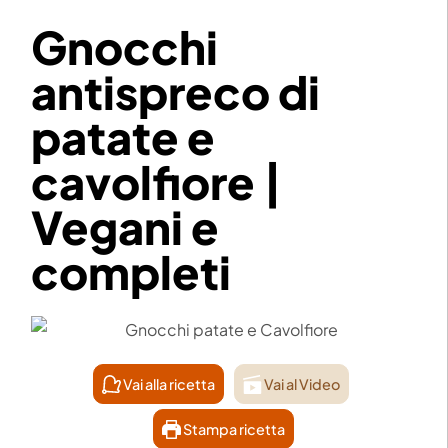
Gnocchi
antispreco di
patate e
cavolfiore |
Vegani e
completi
Vai alla ricetta
Vai al Video
Stampa ricetta