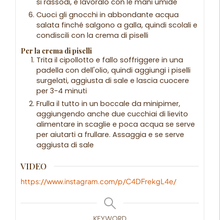
si rassodi, e lavoralo con le mani umide
Cuoci gli gnocchi in abbondante acqua
salata finché salgono a galla, quindi scolali e
condiscili con la crema di piselli
Per la crema di piselli
Trita il cipollotto e fallo soffriggere in una
padella con dell'olio, quindi aggiungi i piselli
surgelati, aggiusta di sale e lascia cuocere
per 3-4 minuti
Frulla il tutto in un boccale da minipimer,
aggiungendo anche due cucchiai di lievito
alimentare in scaglie e poca acqua se serve
per aiutarti a frullare. Assaggia e se serve
aggiusta di sale
VIDEO
https://www.instagram.com/p/C4DFrekgL4e/
KEYWORD