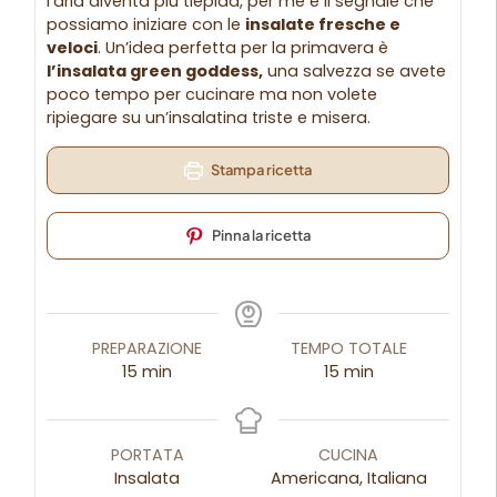
l’aria diventa più tiepida, per me è il segnale che
possiamo iniziare con le
insalate fresche e
veloci
. Un’idea perfetta per la primavera è
l’insalata green goddess,
una salvezza se avete
poco tempo per cucinare ma non volete
ripiegare su un’insalatina triste e misera.
Stampa ricetta
Pinna la ricetta
PREPARAZIONE
TEMPO TOTALE
15
min
15
min
PORTATA
CUCINA
Insalata
Americana, Italiana