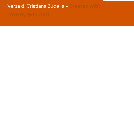
Verza di Cristiana Bucella –
Created with
Love by @deloled