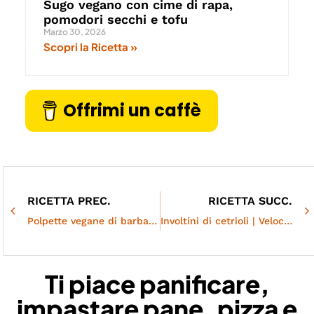
Sugo vegano con cime di rapa,
pomodori secchi e tofu
Marzo 30, 2026
Scopri la Ricetta »
Offrimi un caffè
RICETTA PREC.
RICETTA SUCC.
Polpette vegane di barbabietola | Morbide, sane e colorate
Involtini di cetrioli | Veloci e freschissimi
Ti piace panificare,
impastare pane, pizza e