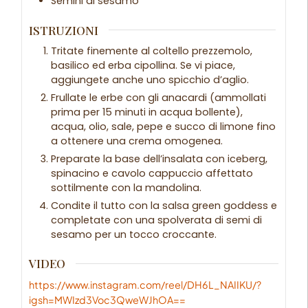
Semini di sesamo
ISTRUZIONI
Tritate finemente al coltello prezzemolo,
basilico ed erba cipollina. Se vi piace,
aggiungete anche uno spicchio d’aglio.
Frullate le erbe con gli anacardi (ammollati
prima per 15 minuti in acqua bollente),
acqua, olio, sale, pepe e succo di limone fino
a ottenere una crema omogenea.
Preparate la base dell’insalata con iceberg,
spinacino e cavolo cappuccio affettato
sottilmente con la mandolina.
Condite il tutto con la salsa green goddess e
completate con una spolverata di semi di
sesamo per un tocco croccante.
VIDEO
https://www.instagram.com/reel/DH6L_NAIIKU/?
igsh=MWIzd3Voc3QweWJhOA==