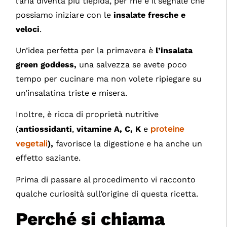
l’aria diventa più tiepida, per me è il segnale che
possiamo iniziare con le
insalate fresche e
veloci
.
Un’idea perfetta per la primavera è
l’insalata
green goddess,
una salvezza se avete poco
tempo per cucinare ma non volete ripiegare su
un’insalatina triste e misera.
Inoltre, è ricca di proprietà nutritive
proteine
(
antiossidanti
,
vitamine
A, C, K
e
vegetali
),
favorisce la digestione e ha anche un
effetto saziante.
Prima di passare al procedimento vi racconto
qualche curiosità sull’origine di questa ricetta.
Perché si chiama