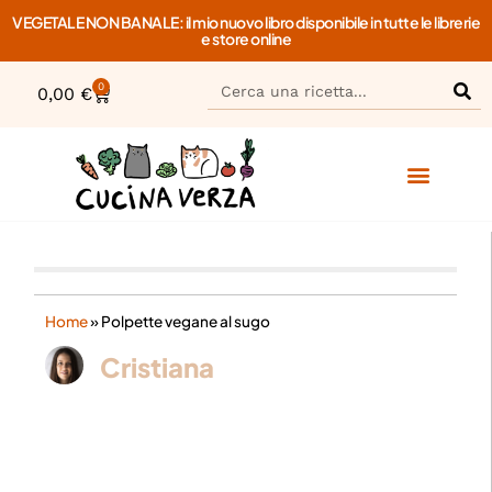
VEGETALE NON BANALE: il mio nuovo libro disponibile in tutte le librerie
e store online
0
0,00
€
Home
»
Polpette vegane al sugo
Cristiana