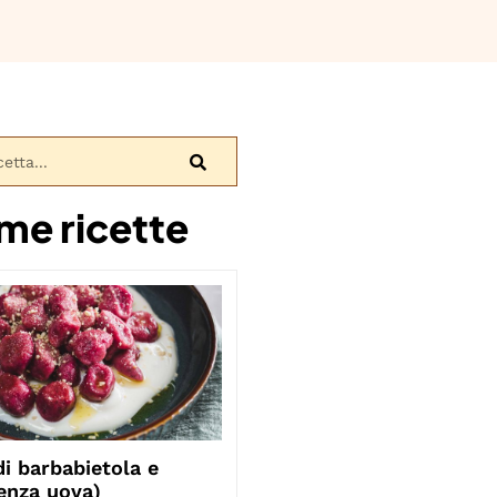
ime ricette
i barbabietola e
enza uova)