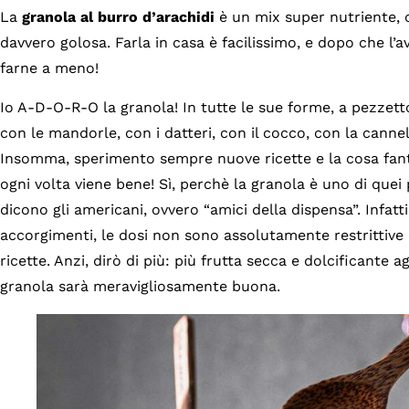
La
granola al burro d’arachidi
è un mix super nutriente, 
davvero golosa. Farla in casa è facilissimo, e dopo che l’
farne a meno!
Io A-D-O-R-O la granola! In tutte le sue forme, a pezzetton
con le mandorle, con i datteri, con il cocco, con la canne
Insomma, sperimento sempre nuove ricette e la cosa fant
ogni volta viene bene! Sì, perchè la granola è uno di quei p
dicono gli americani, ovvero “amici della dispensa”. Infatt
accorgimenti, le dosi non sono assolutamente restrittive
ricette. Anzi, dirò di più: più frutta secca e dolcificante a
granola sarà meravigliosamente buona.