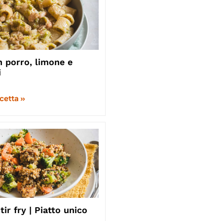
 porro, limone e
i
icetta »
ir fry | Piatto unico
o