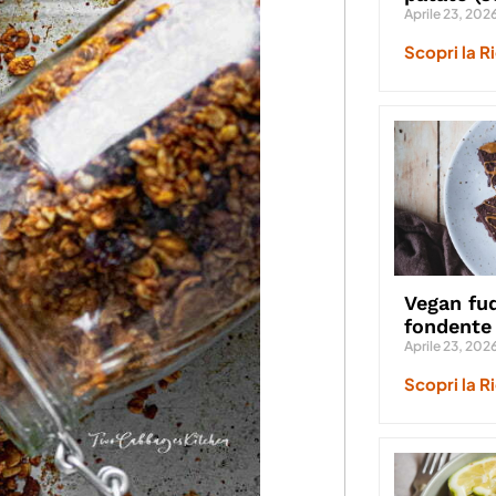
Aprile 23, 202
Scopri la R
Vegan fud
fondente
Aprile 23, 202
Scopri la R