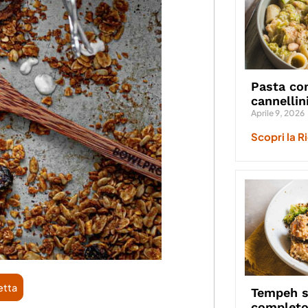
Pasta con
cannellin
Aprile 9, 2026
Scopri la R
etta
Tempeh st
complet