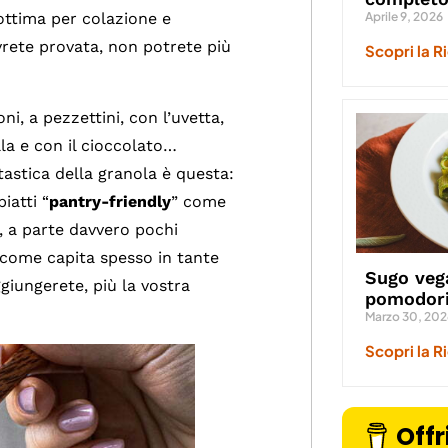
Aprile 9, 2026
ottima per colazione e
avrete provata, non potrete più
Scopri la R
i, a pezzettini, con l’uvetta,
lla e con il cioccolato…
astica della granola è questa:
iatti “
pantry-friendly
” come
i, a parte davvero pochi
 come capita spesso in tante
Sugo veg
ggiungerete, più la vostra
pomodori
Marzo 30, 202
Scopri la R
Offr