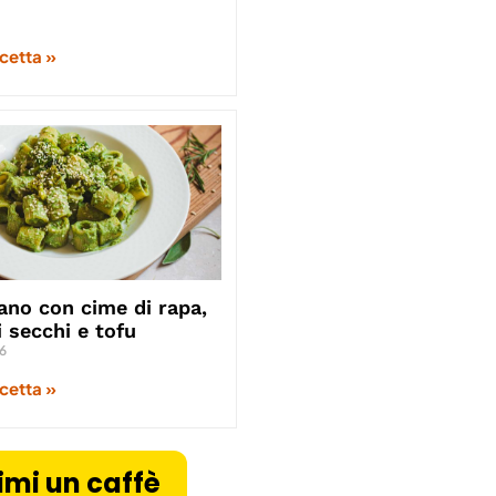
icetta »
ano con cime di rapa,
 secchi e tofu
6
icetta »
imi un caffè