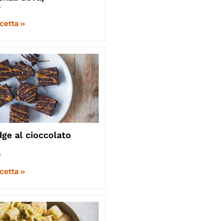
6
icetta »
ge al cioccolato
6
icetta »