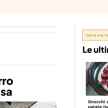
Le ult
rro
asa
Gnocchi d
patate (s