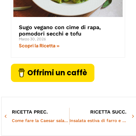
Sugo vegano con cime di rapa,
pomodori secchi e tofu
Marzo 30, 2026
Scopri la Ricetta »
Offrimi un caffè
RICETTA PREC.
RICETTA SUCC.
Come fare la Caesar salad in versione vegetale
Insalata estiva di farro e lenticchie | Light e non banale