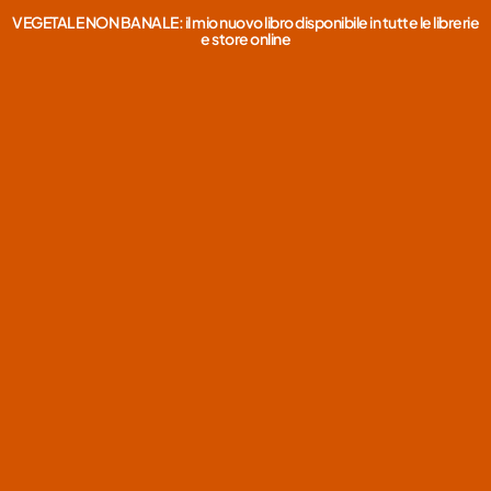
VEGETALE NON BANALE: il mio nuovo libro disponibile in tutte le librerie
e store online