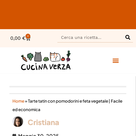
0
0,00
€
Home
»
Tarte tatin con pomodorini e feta vegetale | Facile
ed economica
Cristiana
Maggio 30, 2025