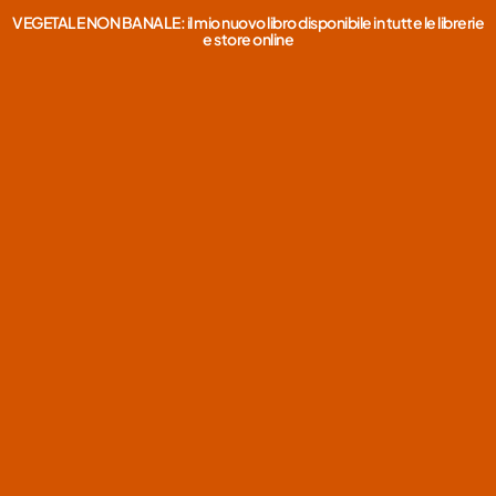
VEGETALE NON BANALE: il mio nuovo libro disponibile in tutte le librerie
e store online