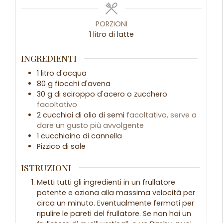
PORZIONI
1
litro di latte
INGREDIENTI
1
litro
d'acqua
80
g
fiocchi d'avena
30
g
di sciroppo d'acero o zucchero
facoltativo
2
cucchiai
di olio di semi
facoltativo, serve a
dare un gusto più avvolgente
1
cucchiaino
di cannella
Pizzico di sale
ISTRUZIONI
Metti tutti gli ingredienti in un frullatore
potente e aziona alla massima velocità per
circa un minuto. Eventualmente fermati per
ripulire le pareti del frullatore. Se non hai un