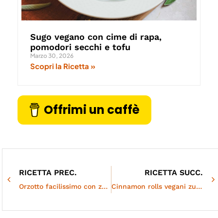
Sugo vegano con cime di rapa,
pomodori secchi e tofu
Marzo 30, 2026
Scopri la Ricetta »
Offrimi un caffè
RICETTA PREC.
RICETTA SUCC.
Orzotto facilissimo con zucca e biete
Cinnamon rolls vegani zucca e cioccolato – dolci e sofficissimi