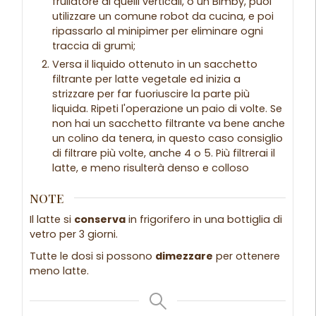
frullatore di quelli verticali, o un Bimby, puoi
utilizzare un comune robot da cucina, e poi
ripassarlo al minipimer per eliminare ogni
traccia di grumi;
Versa il liquido ottenuto in un sacchetto
filtrante per latte vegetale ed inizia a
strizzare per far fuoriuscire la parte più
liquida. Ripeti l'operazione un paio di volte. Se
non hai un sacchetto filtrante va bene anche
un colino da tenera, in questo caso consiglio
di filtrare più volte, anche 4 o 5. Più filtrerai il
latte, e meno risulterà denso e colloso
NOTE
Il latte si
conserva
in frigorifero in una bottiglia di
vetro per 3 giorni.
Tutte le dosi si possono
dimezzare
per ottenere
meno latte.