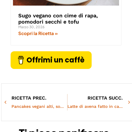
Sugo vegano con cime di rapa,
pomodori secchi e tofu
Marzo 30, 2026
Scopri la Ricetta »
Offrimi un caffè
RICETTA PREC.
RICETTA SUCC.
Pancakes vegani alti, soffici e facili | Svelati i segreti per una riuscita perfetta
Latte di avena fatto in casa, facile e buonissimo