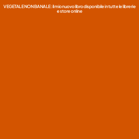
VEGETALE NON BANALE: il mio nuovo libro disponibile in tutte le librerie
e store online