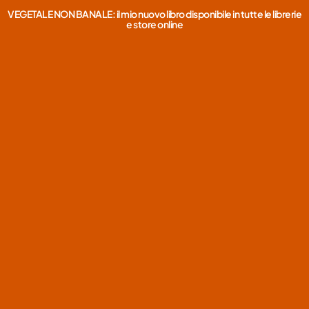
VEGETALE NON BANALE: il mio nuovo libro disponibile in tutte le librerie
e store online