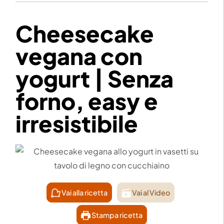
Cheesecake
vegana con
yogurt | Senza
forno, easy e
irresistibile
Vai alla ricetta
Vai al Video
Stampa ricetta