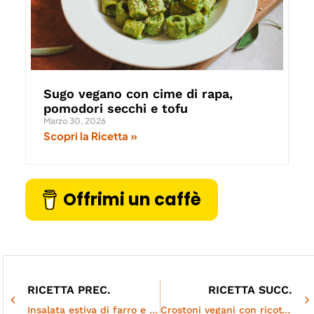
Sugo vegano con cime di rapa,
pomodori secchi e tofu
Marzo 30, 2026
Scopri la Ricetta »
Offrimi un caffè
RICETTA PREC.
RICETTA SUCC.
Insalata estiva di farro e lenticchie | Light e non banale
Crostoni vegani con ricotta di tofu e pesche grigliate