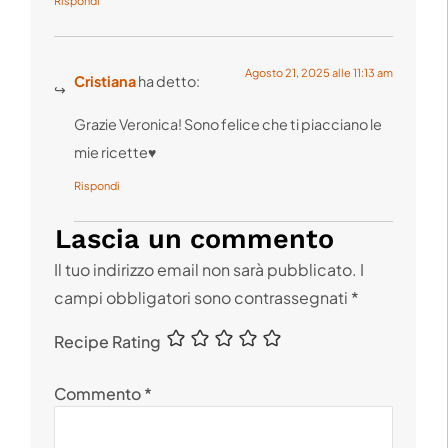
Rispondi
Agosto 21, 2025 alle 11:13 am
Cristiana
ha detto:
Grazie Veronica! Sono felice che ti piacciano le
mie ricette♥️
Rispondi
Lascia un commento
Il tuo indirizzo email non sarà pubblicato.
I
campi obbligatori sono contrassegnati
*
Recipe Rating
Commento
*