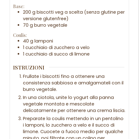
Base:
200 g biscotti veg a scelta (senza glutine per
versione glutenfree)
70 g burro vegetale
Coulis:
40 g lamponi
1 cucchiaio di zucchero a velo
1 cucchiaio di succo di limone
ISTRUZIONI
Frullate i biscotti fino a ottenere una
consistenza sabbiosa e amalgamateli con il
burro vegetale.
In una ciotola, unite lo yogurt alla panna
vegetale montata e mescolate
delicatamente per ottenere una crema liscia.
Preparate la coulis mettendo in un pentolino
i lamponi, lo zucchero a velo e il succo di
limone. Cuocete a fuoco medio per qualche
minuto, poi filtrate con un colino per