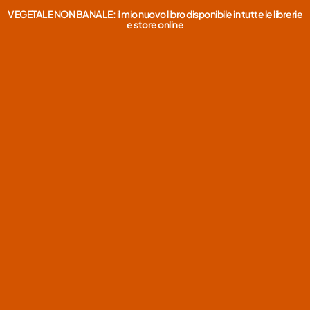
VEGETALE NON BANALE: il mio nuovo libro disponibile in tutte le librerie
e store online