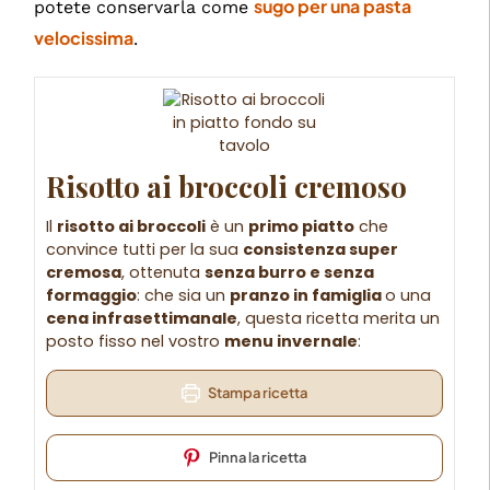
sugo per una pasta
potete conservarla come
velocissima
.
Risotto ai broccoli cremoso
Il
risotto ai broccoli
è un
primo piatto
che
convince tutti per la sua
consistenza super
cremosa
, ottenuta
senza burro e senza
formaggio
: che sia un
pranzo in famiglia
o una
cena infrasettimanale
, questa ricetta merita un
posto fisso nel vostro
menu invernale
:
Stampa ricetta
Pinna la ricetta