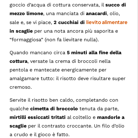
goccio d’acqua di cottura conservata, il
succo di
mezzo limone
, una manciata di
anacardi
, olio,
lievito alimentare
sale e, se vi piace,
2 cucchiai di
in scaglie
per una nota ancora più saporita e
“formaggiosa” (non fa lievitare nulla).
Quando mancano circa
5 minuti alla fine della
cottura
, versate la crema di broccoli nella
pentola e mantecate energicamente per
amalgamare tutto: il risotto deve risultare super
cremoso.
Servite il risotto ben caldo, completando con
qualche
cimetta di broccolo
tenuta da parte,
mirtilli essiccati tritati
al coltello e
mandorle a
scaglie
per il contrasto croccante. Un filo d’olio
a crudo e il gioco è fatto.