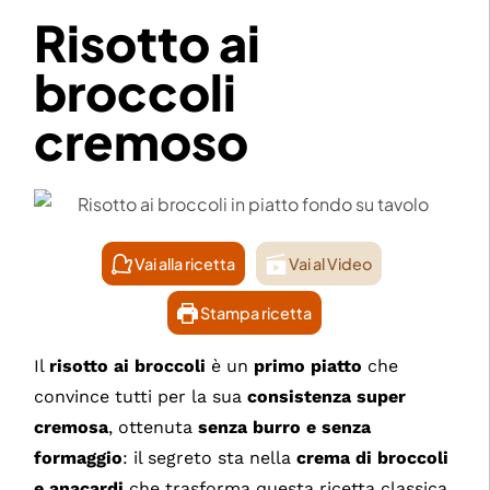
Risotto ai
broccoli
cremoso
Vai alla ricetta
Vai al Video
Stampa ricetta
Il
risotto ai broccoli
è un
primo piatto
che
convince tutti per la sua
consistenza super
cremosa
, ottenuta
senza burro e senza
formaggio
: il segreto sta nella
crema di broccoli
e anacardi
che trasforma questa ricetta classica